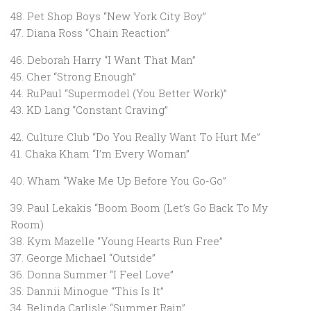
48. Pet Shop Boys “New York City Boy”
47. Diana Ross “Chain Reaction”
46. Deborah Harry “I Want That Man”
45. Cher “Strong Enough”
44. RuPaul “Supermodel (You Better Work)”
43. KD Lang “Constant Craving”
42. Culture Club “Do You Really Want To Hurt Me”
41. Chaka Kham “I’m Every Woman”
40. Wham “Wake Me Up Before You Go-Go”
39. Paul Lekakis “Boom Boom (Let’s Go Back To My
Room)
38. Kym Mazelle “Young Hearts Run Free”
37. George Michael “Outside”
36. Donna Summer “I Feel Love”
35. Dannii Minogue “This Is It”
34. Belinda Carlisle “Summer Rain”