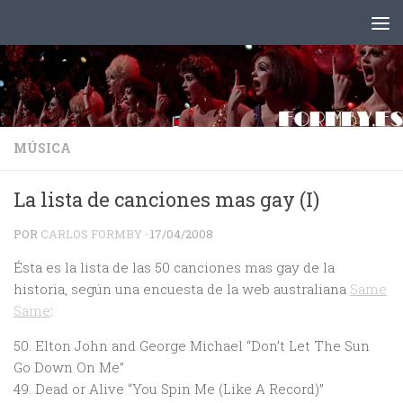
Saltar al contenido
MÚSICA
La lista de canciones mas gay (I)
POR
CARLOS FORMBY
·
17/04/2008
Ésta es la lista de las 50 canciones mas gay de la
historia, según una encuesta de la web australiana
Same
Same
:
50. Elton John and George Michael “Don’t Let The Sun
Go Down On Me”
49. Dead or Alive “You Spin Me (Like A Record)”