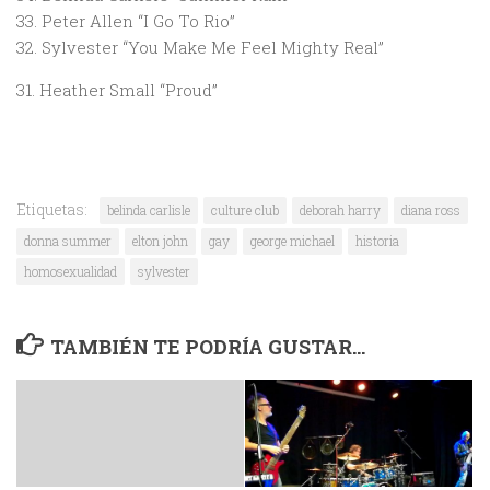
33. Peter Allen “I Go To Rio”
32. Sylvester “You Make Me Feel Mighty Real”
31. Heather Small “Proud”
Etiquetas:
belinda carlisle
culture club
deborah harry
diana ross
donna summer
elton john
gay
george michael
historia
homosexualidad
sylvester
TAMBIÉN TE PODRÍA GUSTAR...