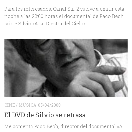
Para los interesados, Canal Sur 2 vuelve a emitir esta
noche a las 22:00 horas el documental de Paco Bech
sobre SIlvio «A La Diestra del Cielo»
CINE
/
MÚSICA
05/04/2008
El DVD de Silvio se retrasa
Me comenta Paco Bech, director del documental «A