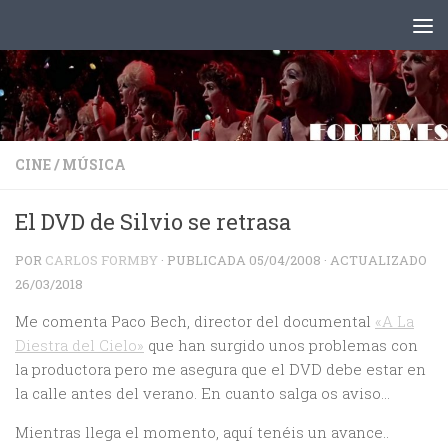
Saltar al contenido
CINE
/
MÚSICA
El DVD de Silvio se retrasa
POR
CARLOS FORMBY
· PUBLICADA
05/04/2008
· ACTUALIZADO
26/03/2018
Me comenta Paco Bech, director del documental
«A La
Diestra del Cielo»
que han surgido unos problemas con
la productora pero me asegura que el DVD debe estar en
la calle antes del verano. En cuanto salga os aviso…
Mientras llega el momento, aquí tenéis un avance..