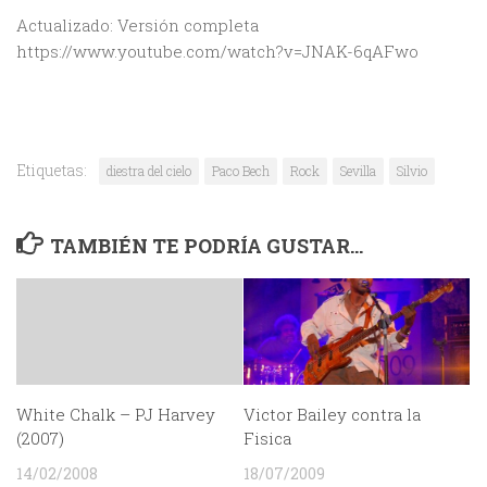
Actualizado: Versión completa
https://www.youtube.com/watch?v=JNAK-6qAFwo
Etiquetas:
diestra del cielo
Paco Bech
Rock
Sevilla
Silvio
TAMBIÉN TE PODRÍA GUSTAR...
White Chalk – PJ Harvey
Victor Bailey contra la
(2007)
Fisica
14/02/2008
18/07/2009