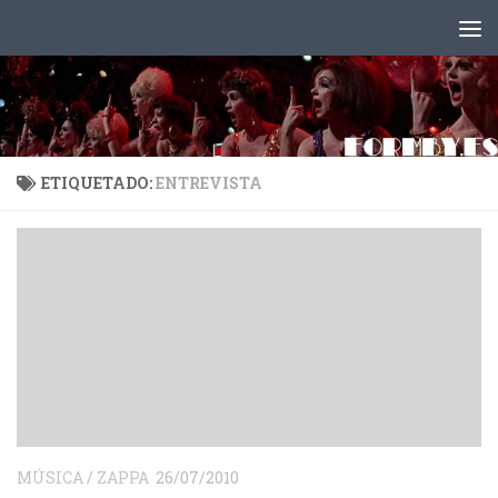
Saltar al contenido
ETIQUETADO:
ENTREVISTA
MÚSICA
/
ZAPPA
26/07/2010