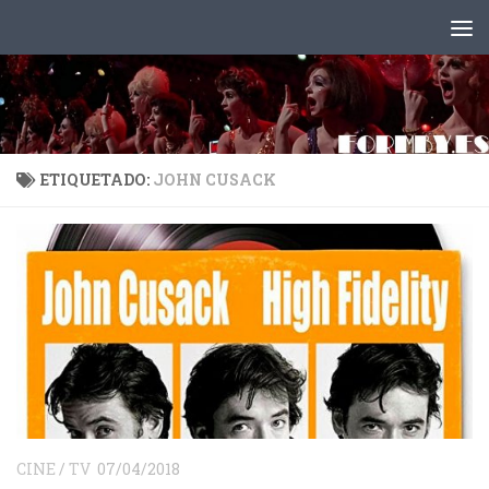
Saltar al contenido
ETIQUETADO:
JOHN CUSACK
CINE
/
TV
07/04/2018