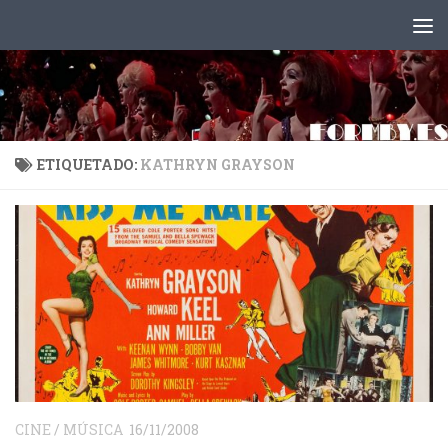
Saltar al contenido
ETIQUETADO:
KATHRYN GRAYSON
CINE
/
MÚSICA
16/11/2008