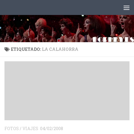
Saltar al contenido
ETIQUETADO:
LA CALAHORRA
FOTOS
/
VIAJES
04/02/2008