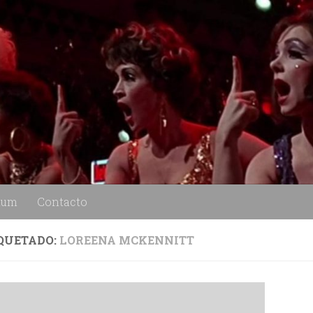
lum
Contacto
QUETADO:
LOREENA MCKENNITT