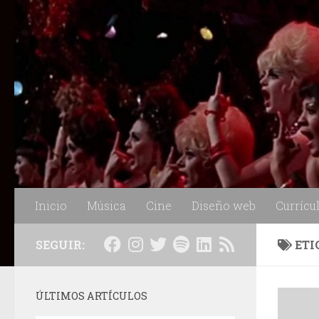
Saltar al contenido
Inicio
Música
Cine
Diseño web
Currícu
SEGUIR:
ETI
ÚLTIMOS ARTÍCULOS