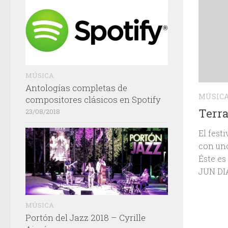
MÚSICA
Antologías completas de
MÚSIC
compositores clásicos en Spotify
Terra
23/08/2018
El fest
con uno
Éste e
JUN DI
MÚSICA
Portón del Jazz 2018 – Cyrille