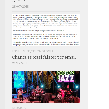
Aimée
28/07/2018
INTERNET
/
TECNOLOGÍA
Chantajes (casi falsos) por email
25/07/2018
MÚSICA