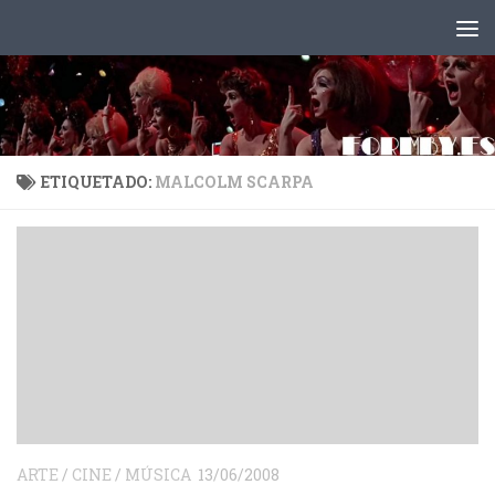
Saltar al contenido
ETIQUETADO:
MALCOLM SCARPA
ARTE
/
CINE
/
MÚSICA
13/06/2008