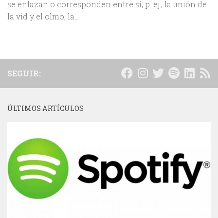
se enlazan o corresponden entre sí; p. ej., la unión de
la vid y el olmo, la...
SEGUIR:
ÚLTIMOS ARTÍCULOS