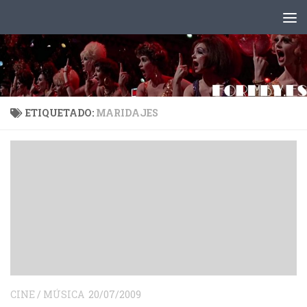
Saltar al contenido
ETIQUETADO:
MARIDAJES
CINE
/
MÚSICA
20/07/2009