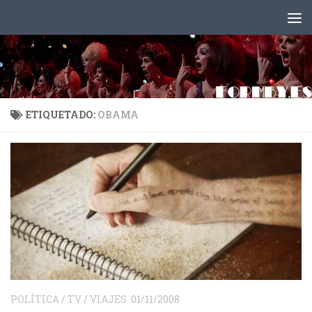
Saltar al contenido
ETIQUETADO:
OBAMA
POLÍTICA
/
TV
/
VIAJES
01/11/2008