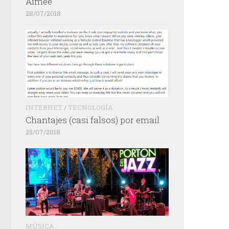
Aimée
28/07/2018
INTERNET
/
TECNOLOGÍA
Chantajes (casi falsos) por email
25/07/2018
MÚSICA