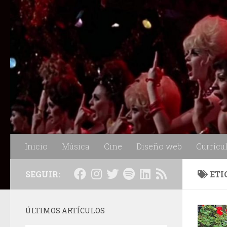
Saltar al contenido
Inicio
Música
Cine
Diseño web
Currícu
SEGUIR:
ETI
ÚLTIMOS ARTÍCULOS