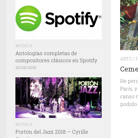
MÚSICA
Antologías completas de
ARTE
/
compositores clásicos en Spotify
Cemen
23/08/2018
He perd
París, 
canso n
podido 
MÚSICA
Portón del Jazz 2018 – Cyrille