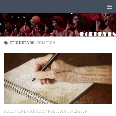
Saltar al contenido
ETIQUETADO:
POLÍTICA
ARTE
/
CINE
/
MÚSICA
/
POLÍTICA
03/12/2009