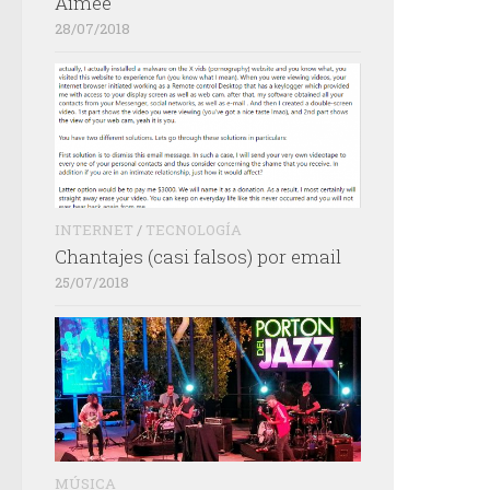
Aimée
28/07/2018
INTERNET
/
TECNOLOGÍA
Chantajes (casi falsos) por email
25/07/2018
MÚSICA