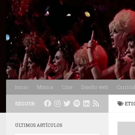
Saltar al contenido
Inicio
Música
Cine
Diseño web
Currícu
SEGUIR:
ETI
ÚLTIMOS ARTÍCULOS