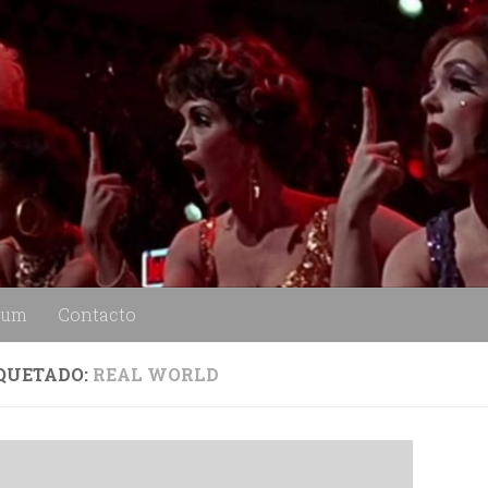
lum
Contacto
QUETADO:
REAL WORLD