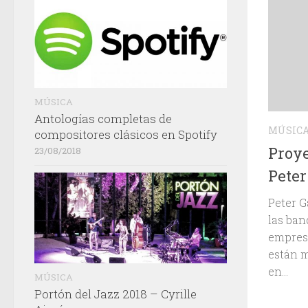
MÚSICA
Antologías completas de
MÚSIC
compositores clásicos en Spotify
Proye
23/08/2018
Peter
Peter G
las ban
empresa
están m
en...
MÚSICA
Portón del Jazz 2018 – Cyrille