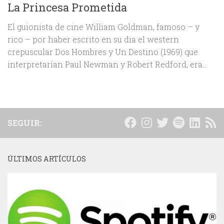
La Princesa Prometida
El guionista de cine William Goldman, famoso – y
rico – por haber escrito en su dia el western
crepuscular Dos Hombres y Un Destino (1969) que
interpretarían Paul Newman y Robert Redford, era...
SEGUIR:
ÚLTIMOS ARTÍCULOS