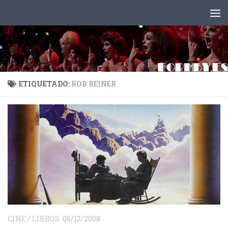
Saltar al contenido
ETIQUETADO:
ROB REINER
CINE
/
LIBROS
06/12/2008