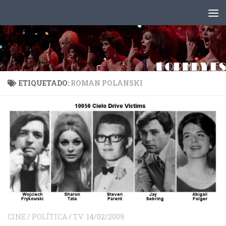
Saltar al contenido
ETIQUETADO:
ROMAN POLANSKI
CINE
/
POLÍTICA
/
TV
14/02/2009