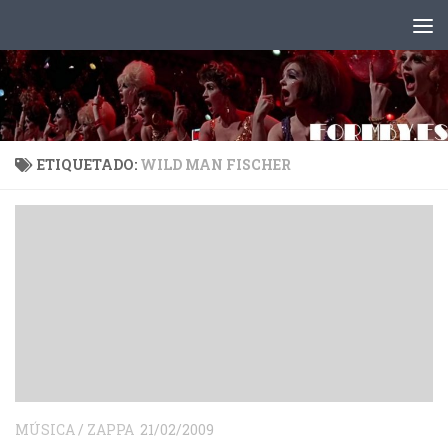
Saltar al contenido
ETIQUETADO:
WILD MAN FISCHER
MÚSICA
/
ZAPPA
21/02/2009