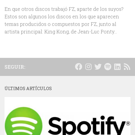
En que otros discos trabajó FZ, aparte de los suyos?
Estos son algunos los discos en los que aparecen
temas producidos o compuestos por FZ, junto al
artista principal: King Kong, de Jean-Luc Ponty...
SEGUIR:
ÚLTIMOS ARTÍCULOS