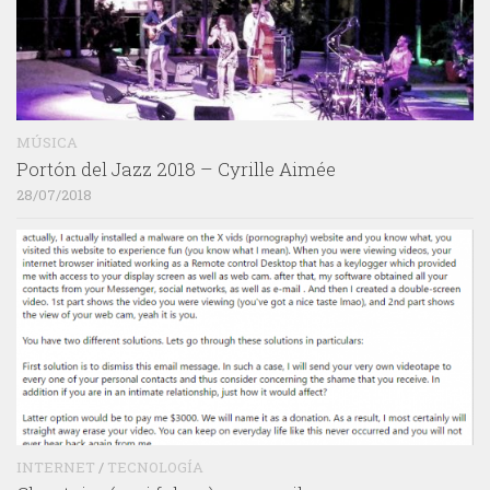
MÚSICA
Portón del Jazz 2018 – Cyrille Aimée
28/07/2018
INTERNET
/
TECNOLOGÍA