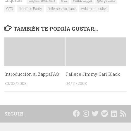
Etiquetas:
Captain Beefheart
FAQ
Frank Zappa
george duke
GTO
Jean Luc Ponty
Jefferson Airplane
wild man fischer
TAMBIÉN TE PODRÍA GUSTAR...
Introducción al ZappaFAQ
Fallece Jimmy Carl Black
30/03/2008
04/11/2008
SEGUIR: