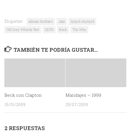
Etiquetas:
allman brothers
Jazz
lynyrd skynyrd
Old Grey Whistle Test
QEPD
Rock
The Who
TAMBIÉN TE PODRÍA GUSTAR...
Beck con Clapton
Maridajes – 1999
15/01/2009
20/07/2009
2 RESPUESTAS