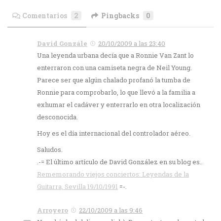
Comentarios
2
Pingbacks
0
David Gonzále
20/10/2009 a las 23:40
Una leyenda urbana decía que a Ronnie Van Zant lo
enterraron con una camiseta negra de Neil Young.
Parece ser que algún chalado profanó la tumba de
Ronnie para comprobarlo, lo que llevó a la familia a
exhumar el cadáver y enterrarlo en otra localización
desconocida.
Hoy es el día internacional del controlador aéreo.
Saludos.
.-= El último artículo de David González en su blog es..
Rememorando viejos conciertos: Leyendas de la
Guitarra, Sevilla 19/10/1991
=-.
Arroyero
22/10/2009 a las 9:46