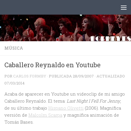
Saltar al contenido
MÚSICA
Caballero Reynaldo en Youtube
POR
CARLOS FORMBY
· PUBLICADA
28/09/2007
· ACTUALIZADO
07/03/2014
Acaba de aparecer en Youtube un videoclip de mi amigo
Caballero Reynaldo. El tema:
Last Night I Fell For Jenny
,
de su último trabajo
Hispano Olivetti
(2006). Magnífica
versión de
Malcolm Scarpa
y magnífica animación de
Tomás Bases.