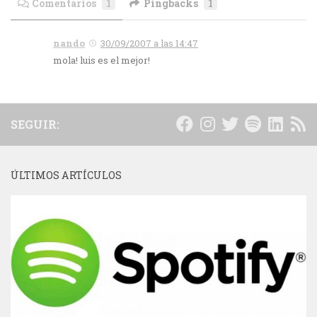
Comentarios
1
Pingbacks
1
nando
30/09/2007 a las 14:47
mola! luis es el mejor!
SEGUIR:
ÚLTIMOS ARTÍCULOS