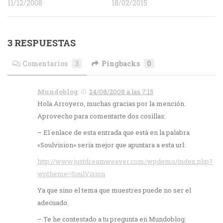
11/12/2008
18/02/2015
3 RESPUESTAS
Comentarios
3
Pingbacks
0
Mundoblog
24/08/2008 a las 7:15
Hola Arroyero, muchas gracias por la mención.
Aprovecho para comentarte dos cosillas:
– El enlace de esta entrada que está en la palabra
«Soulvision» sería mejor que apuntara a esta url:
http://www.justdreamweaver.com/wpdemo/index.php?
wptheme=SoulVision
Ya que sino el tema que muestres puede no ser el
adecuado.
– Te he contestado a tu pregunta en Mundoblog.