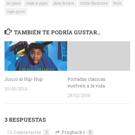
ian paice
made in japan
plaza de toros
ritchie blackmore
Rock
roger glover
TAMBIÉN TE PODRÍA GUSTAR...
Juicio al Hip-Hop
Portadas clásicas
vuelven a la vida
20/05/2014
28/02/2008
3 RESPUESTAS
Comentarios
3
Pingbacks
0