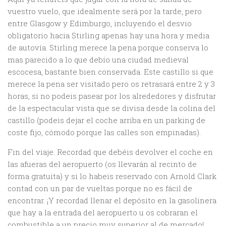
vuestro vuelo, que idealmente será por la tarde, pero
entre Glasgow y Edimburgo, incluyendo el desvio
obligatorio hacia Stirling apenas hay una hora y media
de autovía. Stirling merece la pena porque conserva lo
mas parecido a lo que debío una ciudad medieval
escocesa, bastante bien conservada. Este castillo si que
merece la pena ser visitado pero os retrasará entre 2 y 3
horas, si no podeis pasear por los alrededores y disfrutar
de la espectacular vista que se divisa desde la colina del
castillo (podeis dejar el coche arriba en un parking de
coste fijo, cómodo porque las calles son empinadas).
Fin del viaje. Recordad que debéis devolver el coche en
las afueras del aeropuerto (os llevarán al recinto de
forma gratuita) y si lo habeis reservado con Arnold Clark
contad con un par de vueltas porque no es fácil de
encontrar. ¡Y recordad llenar el depósito en la gasolinera
que hay a la entrada del aeropuerto u os cobraran el
combustible a un precio muy superior al de mercado!