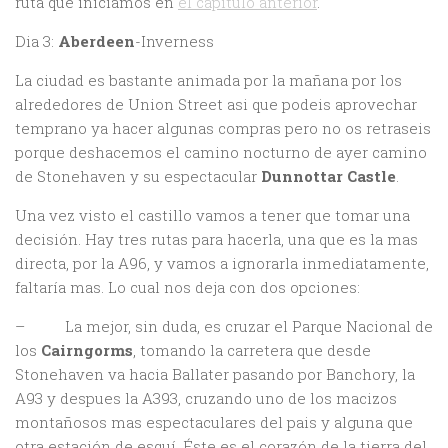
ruta que iniciamos en
el capítulo anterior
.
Dia 3:
Aberdeen
-Inverness
La ciudad es bastante animada por la mañana por los
alrededores de Union Street asi que podeis aprovechar
temprano ya hacer algunas compras pero no os retraseis
porque deshacemos el camino nocturno de ayer camino
de Stonehaven y su espectacular
Dunnottar Castle
.
Una vez visto el castillo vamos a tener que tomar una
decisión. Hay tres rutas para hacerla, una que es la mas
directa, por la A96, y vamos a ignorarla inmediatamente,
faltaría mas. Lo cual nos deja con dos opciones:
– La mejor, sin duda, es cruzar el Parque Nacional de
los
Cairngorms
, tomando la carretera que desde
Stonehaven va hacia Ballater pasando por Banchory, la
A93 y despues la A393, cruzando uno de los macizos
montañosos mas espectaculares del pais y alguna que
otra estación de esquí. Éste es el corazón de la tierra del