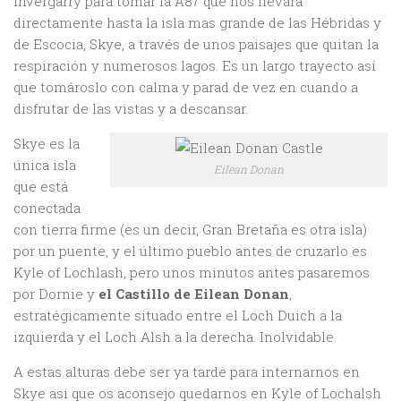
Invergarry para tomar la A87 que nos llevará
directamente hasta la isla mas grande de las Hébridas y
de Escocia, Skye, a través de unos paisajes que quitan la
respiración y numerosos lagos. Es un largo trayecto así
que tomároslo con calma y parad de vez en cuando a
disfrutar de las vistas y a descansar.
Skye es la
única isla
Eilean Donan
que está
conectada
con tierra firme (es un decir, Gran Bretaña es otra isla)
por un puente, y el último pueblo antes de cruzarlo es
Kyle of Lochlash, pero unos minutos antes pasaremos
por Dornie y
el Castillo de Eilean Donan
,
estratégicamente situado entre el Loch Duich a la
izquierda y el Loch Alsh a la derecha. Inolvidable.
A estas alturas debe ser ya tarde para internarnos en
Skye asi que os aconsejo quedarnos en Kyle of Lochalsh