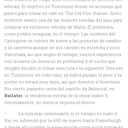
whisky. El objetivo es Tomintoul donde os aconsejo que
paréis para tomar un café en The Old Fire Station. Justo
enfrente tenéis una de las mejores tiendas del pais para
comprar un exclusivo whisky de Malta. El problema,
como podéis imaginar, es el tiempo. Las cumbres del
Cairngorm se cubren de nieve a las primeras de cambio
y la carretera aunque de dos carriles es estrecha y poco
transitada, asi que según el tiempo, vuestra experiencia
con la nieve (la lluvia no es problema) y el coche que
tengáis decidís si tomar esta ruta o la siguiente. Una vez
en Tomintoul, en todo caso, ya habrá pasado lo peor y la
noche no estará muy lejos, así que directos a Inverness.
Por cierto, pasaréis cerca del castillo de Balmoral, en
Ballater
, la residencia estival de la reina Isabel II.
Sinceramente, no merece la pena el desvío.
– La ruta mas interesante, si el tiempo es malo y
frio, es subiendo por la A90 de nuevo hasta Fraserburgh
y desde allí bordear la espectacular costa norte tomando