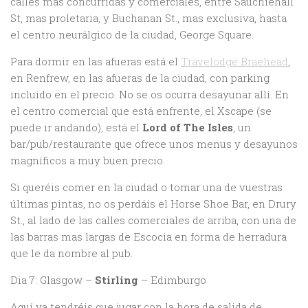
calles mas concurridas y comerciales, entre Sauchiehall
St, mas proletaria, y Buchanan St., mas exclusiva, hasta
el centro neurálgico de la ciudad, George Square.
Para dormir en las afueras está el
Travelodge Braehead
,
en Renfrew, en las afueras de la ciudad, con parking
incluido en el precio. No se os ocurra desayunar allí. En
el centro comercial que está enfrente, el Xscape (se
puede ir andando), está el
Lord of The Isles
, un
bar/pub/restaurante que ofrece unos menus y desayunos
magníficos a muy buen precio.
Si queréis comer en la ciudad o tomar una de vuestras
últimas pintas, no os perdáis el Horse Shoe Bar, en Drury
St., al lado de las calles comerciales de arriba, con una de
las barras mas largas de Escocia en forma de herradura
que le da nombre al pub.
Dia 7: Glasgow –
Stirling
– Edimburgo
Aquí ya tendréis que jugar con la hora de salida de