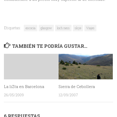
Etiquetas:
escocia
glasgow
loch ness
skye
Viajes
TAMBIÉN TE PODRÍA GUSTAR...
La liZta en Barcelona
Sierra de Cebollera
26/05/2009
12/09/2007
6 RESPUESTAS