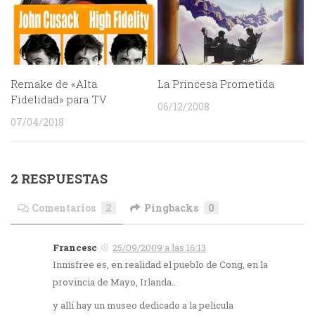
Remake de «Alta
La Princesa Prometida
Fidelidad» para TV
06/12/2008
07/04/2018
2 RESPUESTAS
Comentarios
2
Pingbacks
0
Francesc
25/09/2009 a las 16:13
Innisfree es, en realidad el pueblo de Cong, en la
provincia de Mayo, Irlanda..
y allí hay un museo dedicado a la pelicula