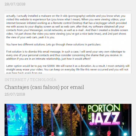
28/07/2018
INTERNET
/
TECNOLOGÍA
Chantajes (casi falsos) por email
25/07/2018