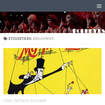
Saltar al contenido
ETIQUETADO:
BROADWAY
CINE
/
MÚSICA
01/11/2010