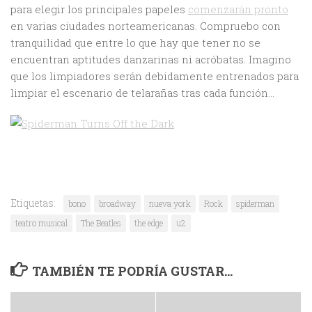
para elegir los principales papeles
comenzarán pronto
en varias ciudades norteamericanas. Compruebo con
tranquilidad que entre lo que hay que tener no se
encuentran aptitudes danzarinas ni acróbatas. Imagino
que los limpiadores serán debidamente entrenados para
limpiar el escenario de telarañas tras cada función…
Etiquetas:
bono
broadway
nueva york
Rock
spiderman
teatro musical
The Beatles
the edge
u2
TAMBIÉN TE PODRÍA GUSTAR...