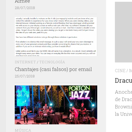
Aimée
28/07/2018
INTERNET
/
TECNOLOGÍA
Chantajes (casi falsos) por email
CINE
/
M
25/07/2018
Dracu
Anoche 
de Drac
Brownin
la Unive
MÚSICA