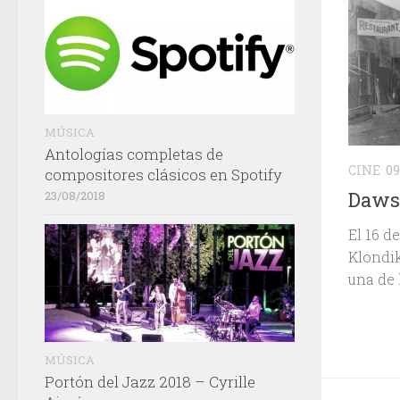
MÚSICA
Antologías completas de
CINE
09
compositores clásicos en Spotify
Dawso
23/08/2018
El 16 d
Klondik
una de 
MÚSICA
Portón del Jazz 2018 – Cyrille