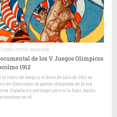
/
CINE
/
FOTOS
05/04/2018
Documental de los V Juegos Olímpicos
ocolmo 1912
 el cinco de mayo y el doce de julio de 1912 se
bró en Estocolmo la quinta olimpiada de la era
rna. España no participó pero si lo hizo Japón,
rtiéndose en el...