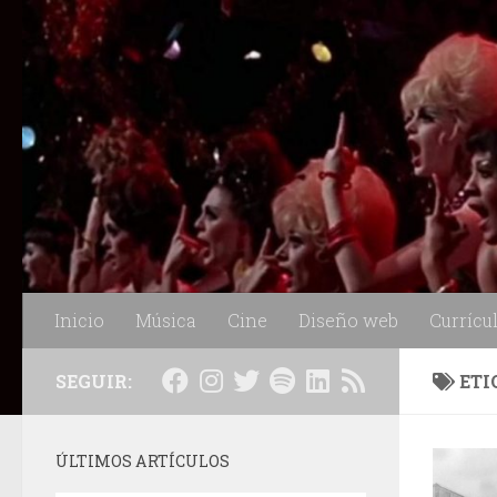
Saltar al contenido
Inicio
Música
Cine
Diseño web
Currícu
SEGUIR:
ETI
ÚLTIMOS ARTÍCULOS