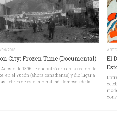
/04/2018
ARTE
n City: Frozen Time (Documental)
El 
Est
e Agosto de 1896 se encontró oro en la región de
e, en el Yucón (ahora canadiense) y dio lugar a
Entre
las fiebres de este mineral más famosas de la...
cele
mode
convi