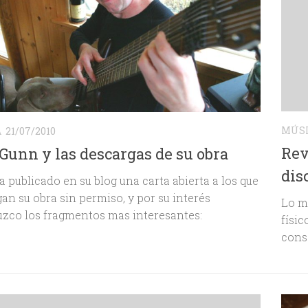
MÚS
A
21/07/2010
Rev
Gunn y las descargas de su obra
dis
 publicado en su blog una carta abierta a los que
an su obra sin permiso, y por su interés
Lo ma
zco los fragmentos mas interesantes:
físi
cons