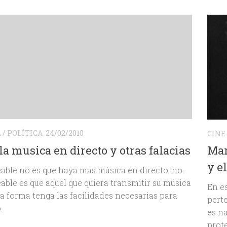
A
/
POLÍTICA
24/02/2010
CINE
la musica en directo y otras falacias
Mar
y e
able no es que haya mas música en directo, no.
able es que aquel que quiera transmitir su música
En e
a forma tenga las facilidades necesarias para
pert
.
es n
prot