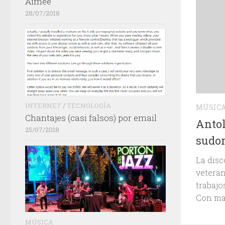
Aimée
28/07/2018
INTERNET
/
TECNOLOGÍA
MÚSIC
Chantajes (casi falsos) por email
Antol
25/07/2018
sudo
La disc
veteran
trabajo
Con mas
MÚSICA