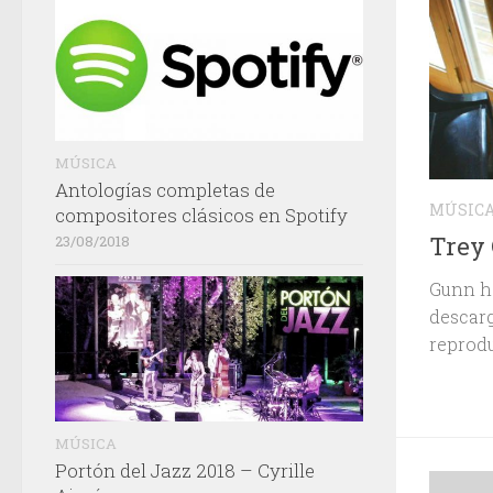
MÚSICA
Antologías completas de
MÚSIC
compositores clásicos en Spotify
Trey 
23/08/2018
Gunn ha
descarg
reprodu
MÚSICA
Portón del Jazz 2018 – Cyrille