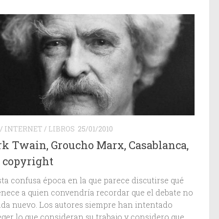
/
INTERNET
/
LIBROS
25/01/2010
k Twain, Groucho Marx, Casablanca,
l copyright
sta confusa época en la que parece discutirse qué
enece a quien convendría recordar que el debate no
ada nuevo. Los autores siempre han intentado
eger lo que consideran su trabajo y considero que