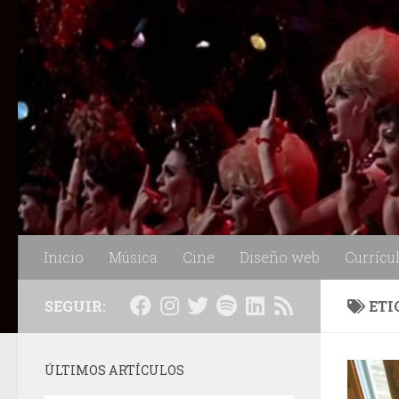
Saltar al contenido
Inicio
Música
Cine
Diseño web
Currícu
SEGUIR:
ETI
ÚLTIMOS ARTÍCULOS