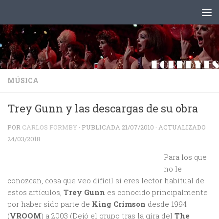
Saltar al contenido
MÚSICA
Trey Gunn y las descargas de su obra
POR
CARLOS FORMBY
· PUBLICADA
21/07/2010
· ACTUALIZADO
24/03/2018
Para los que
no le
conozcan, cosa que veo difícil si eres lector habitual de
estos artículos,
Trey Gunn
es conocido principalmente
por haber sido parte de
King Crimson
desde 1994
(
VROOM
) a 2003 (Dejó el grupo tras la gira del
The