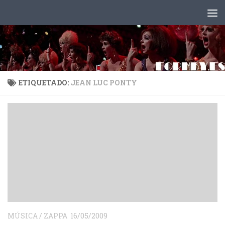
Saltar al contenido
ETIQUETADO:
JEAN LUC PONTY
MÚSICA
/
ZAPPA
16/05/2009