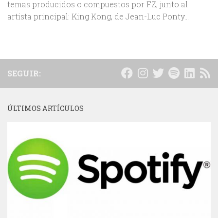
temas producidos o compuestos por FZ, junto al
artista principal: King Kong, de Jean-Luc Ponty...
SEGUIR:
ÚLTIMOS ARTÍCULOS