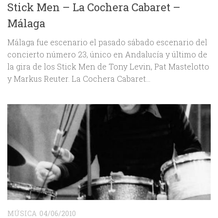
Stick Men – La Cochera Cabaret –
Málaga
Málaga fue escenario el pasado sábado escenario del
concierto número 23, único en Andalucía y último de
la gira de los Stick Men de Tony Levin, Pat Mastelotto
y Markus Reuter. La Cochera Cabaret...
MÚSICA
04/06/2010