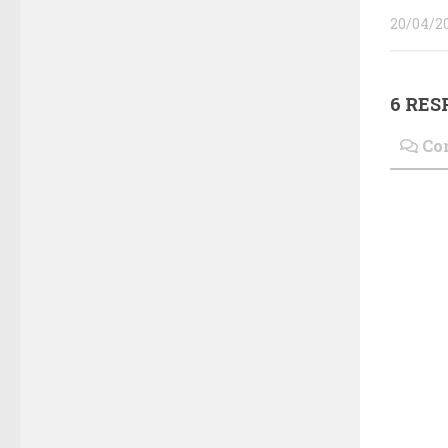
20/04/2
6 RES
Co