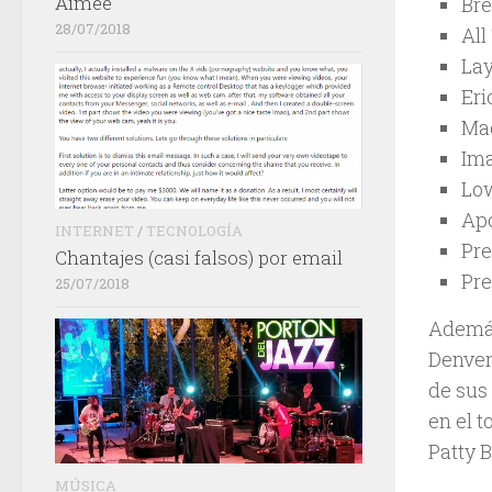
Aimée
Bre
28/07/2018
All
Lay
Eri
Mad
Ima
Low
Apo
INTERNET
/
TECNOLOGÍA
Pre
Chantajes (casi falsos) por email
Pre
25/07/2018
Además
Denver
de sus 
en el 
Patty B
MÚSICA