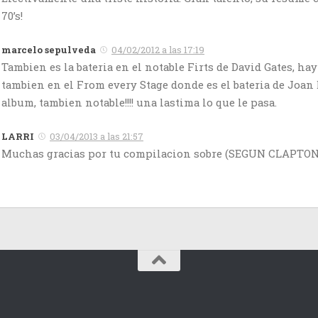
70’s!
marcelo sepulveda
04/02/2012 a las 17:19
Tambien es la bateria en el notable Firts de David Gates, hay 
tambien en el From every Stage donde es el bateria de Joan 
album, tambien notable!!!! una lastima lo que le pasa.
LARRI
03/04/2013 a las 21:57
Muchas gracias por tu compilacion sobre (SEGUN CLAPTO