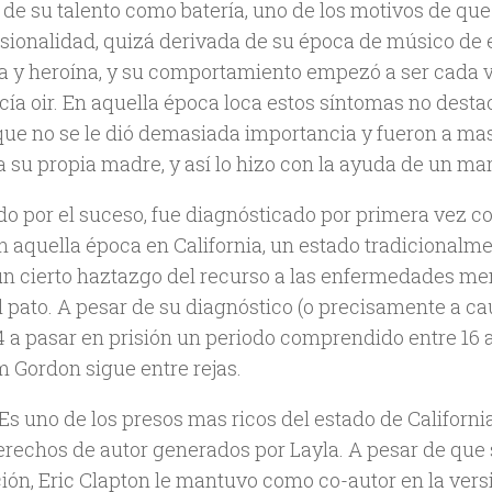
 de su talento como batería, uno de los motivos de que
esionalidad, quizá derivada de su época de músico de
a y heroína, y su comportamiento empezó a ser cada v
cía oir. En aquella época loca estos síntomas no desta
 que no se le dió demasiada importancia y fueron a ma
 su propia madre, y así lo hizo con la ayuda de un mart
do por el suceso, fue diagnósticado por primera vez co
En aquella época en California, un estado tradicionalm
un cierto haztazgo del recurso a las enfermedades me
l pato. A pesar de su diagnóstico (o precisamente a ca
4 a pasar en prisión un periodo comprendido entre 16
m Gordon sigue entre rejas.
. Es uno de los presos mas ricos del estado de Californ
derechos de autor generados por Layla. A pesar de que 
ción, Eric Clapton le mantuvo como co-autor en la ver