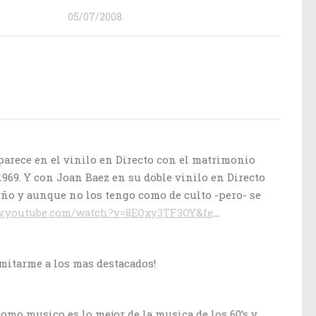
05/07/2008
parece en el vinilo en Directo con el matrimonio
969. Y con Joan Baez en su doble vinilo en Directo
iño y aunque no los tengo como de culto -pero- se
w.youtube.com/watch?v=8EOxy3TF3OY&fe
…
limitarme a los mas destacados!
como musico es lo mejor de la musica de los 60’s y