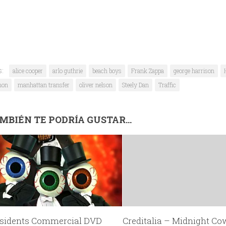
s:
alice cooper
arlo guthrie
beach boys
Frank Zappa
george harrison
non
manhattan transfer
oliver nelson
Steely Dan
Traffic
MBIÉN TE PODRÍA GUSTAR...
sidents Commercial DVD
Creditalia – Midnight C