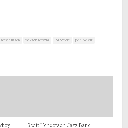
Harry Nilsson
jackson browne
joe cocker
john denver
owboy
Scott Henderson Jazz Band