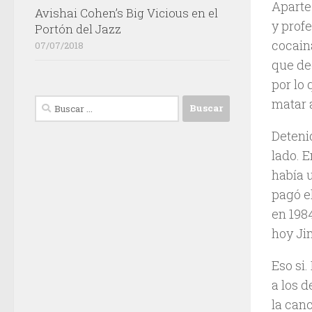
Aparte
Avishai Cohen’s Big Vicious en el
y prof
Portón del Jazz
cocain
07/07/2018
que de
por lo
matar a
Buscar:
Deteni
lado. 
había 
pagó e
en 198
hoy Ji
Eso si
a los 
la can