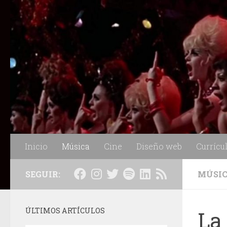
Saltar al contenido
Inicio
Música
Cine
Diseño web
Currícu
SEGUIR:
MÚSI
ÚLTIMOS ARTÍCULOS
La 