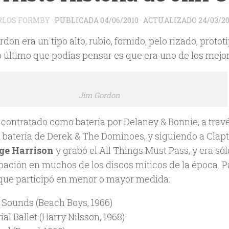
RLOS FORMBY
· PUBLICADA
04/06/2010
· ACTUALIZADO
24/03/20
don era un tipo alto, rubio, fornido, pelo rizado, proto
o último que podías pensar es que era uno de los mejor
Jim Gordon
 contratado como batería por Delaney & Bonnie, a trav
l batería de Derek & The Dominoes, y siguiendo a Clapt
ge Harrison
y grabó el All Things Must Pass, y era s
ipación en muchos de los discos míticos de la época. 
 que participó en menor o mayor medida:
 Sounds (Beach Boys, 1966)
ial Ballet (Harry Nilsson, 1968)