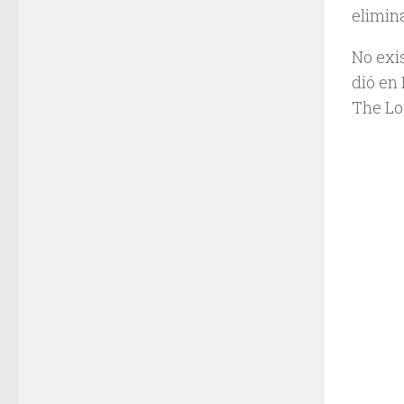
elimin
No exi
dió en 
The Lo