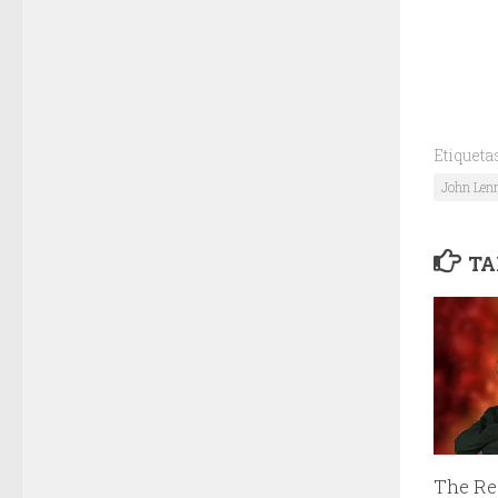
Etiqueta
John Len
TA
The Re