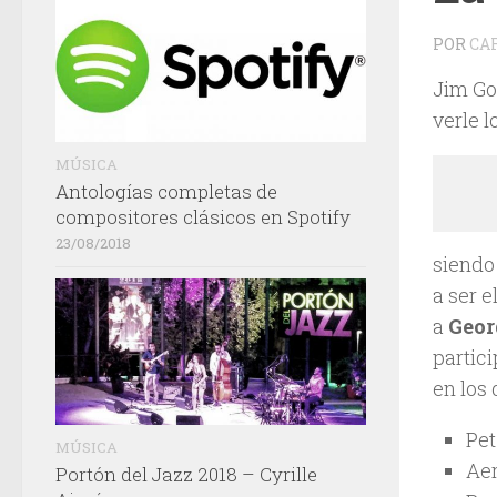
POR
CA
Jim Gor
verle l
MÚSICA
Antologías completas de
compositores clásicos en Spotify
23/08/2018
siendo
a ser e
a
Geor
partic
en los
Pet
MÚSICA
Aer
Portón del Jazz 2018 – Cyrille