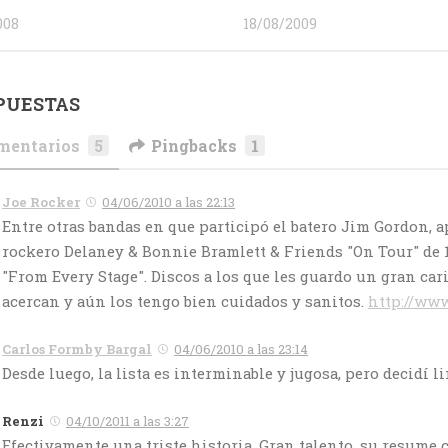
008
18/08/2009
PUESTAS
mentarios
5
Pingbacks
1
Joe Rocker
04/06/2010 a las 22:13
Entre otras bandas en que participó el batero Jim Gordon, a
rockero Delaney & Bonnie Bramlett & Friends "On Tour" de 1
"From Every Stage". Discos a los que les guardo un gran car
acercan y aún los tengo bien cuidados y sanitos.
http://ww
Carlos Formby Bargal
04/06/2010 a las 23:14
Desde luego, la lista es interminable y jugosa, pero decidí 
Renzi
04/10/2011 a las 3:27
Efectivamente una triste historia. Gran talento, su resume 