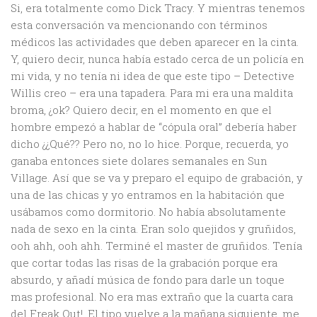
Si, era totalmente como Dick Tracy. Y mientras tenemos
esta conversación va mencionando con términos
médicos las actividades que deben aparecer en la cinta.
Y, quiero decir, nunca había estado cerca de un policía en
mi vida, y no tenía ni idea de que este tipo – Detective
Willis creo – era una tapadera. Para mi era una maldita
broma, ¿ok? Quiero decir, en el momento en que el
hombre empezó a hablar de “cópula oral” debería haber
dicho ¿¿Qué?? Pero no, no lo hice. Porque, recuerda, yo
ganaba entonces siete dolares semanales en Sun
Village. Así que se va y preparo el equipo de grabación, y
una de las chicas y yo entramos en la habitación que
usábamos como dormitorio. No había absolutamente
nada de sexo en la cinta. Eran solo quejidos y gruñidos,
ooh ahh, ooh ahh. Terminé el master de gruñidos. Tenía
que cortar todas las risas de la grabación porque era
absurdo, y añadí música de fondo para darle un toque
mas profesional. No era mas extraño que la cuarta cara
del Freak Out!. El tipo vuelve a la mañana siguiente, me