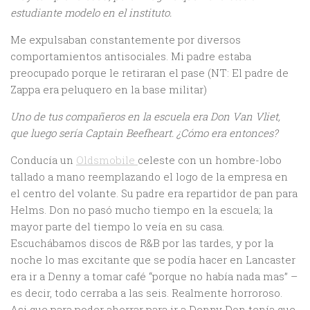
estudiante modelo en el instituto.
Me expulsaban constantemente por diversos
comportamientos antisociales. Mi padre estaba
preocupado porque le retiraran el pase (NT: El padre de
Zappa era peluquero en la base militar)
Uno de tus compañeros en la escuela era Don Van Vliet,
que luego sería Captain Beefheart. ¿Cómo era entonces?
Conducía un
Oldsmobile
celeste con un hombre-lobo
tallado a mano reemplazando el logo de la empresa en
el centro del volante. Su padre era repartidor de pan para
Helms. Don no pasó mucho tiempo en la escuela; la
mayor parte del tiempo lo veía en su casa.
Escuchábamos discos de R&B por las tardes, y por la
noche lo mas excitante que se podía hacer en Lancaster
era ir a Denny a tomar café “porque no había nada mas” –
es decir, todo cerraba a las seis. Realmente horroroso.
Asi que para poder ahorrar para ir a Denny Don tenía que