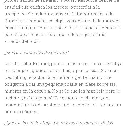
pobres damas de la Parent´s Music Resource Center (la
entidad que califica los discos), o recordar a la
irresponsable industria musical la importancia de la
Primera Enmienda. Los objetivos de su enfado rara vez
encuentran motivos de risa en sus andanadas verbales,
pero Zappa sigue siendo uno de los ingenios mas
afilados del rock.
¿Eras un cómico ya desde niño?
Lo intentaba. Era raro, porque a los once años de edad ya
tenía bigote, grandes espinillas, y pesaba casi 82 kilos.
Descubrí que podía hacer reir a la gente cuando me
obligaron a dar una pequeña charla en clase sobre las
mujeres en la escuela. No se lo que les hizo reir, pero lo
hicieron, así que pensé “De acuerdo, nada mal”, de
manera que lo desarrollé en una especie de… No diré un
número cómico.
¿Qué fue lo que te atrajo a la música a principios de los