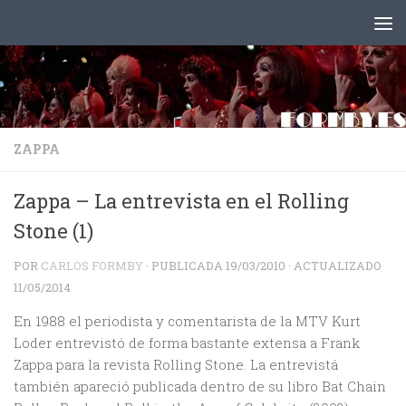
Saltar al contenido
ZAPPA
Zappa – La entrevista en el Rolling
Stone (1)
POR
CARLOS FORMBY
· PUBLICADA
19/03/2010
· ACTUALIZADO
11/05/2014
En 1988 el periodista y comentarista de la MTV Kurt
Loder entrevistó de forma bastante extensa a Frank
Zappa para la revista Rolling Stone. La entrevistá
también apareció publicada dentro de su libro Bat Chain