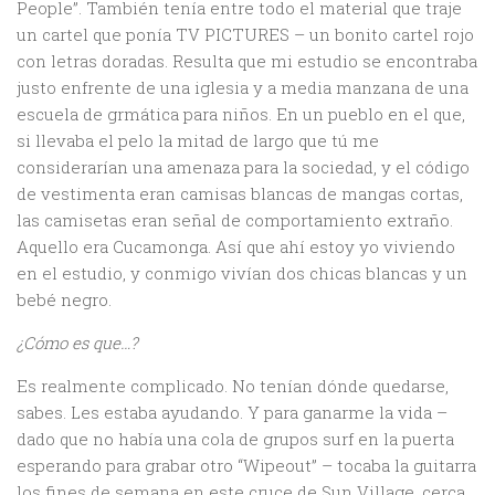
People”. También tenía entre todo el material que traje
un cartel que ponía TV PICTURES – un bonito cartel rojo
con letras doradas. Resulta que mi estudio se encontraba
justo enfrente de una iglesia y a media manzana de una
escuela de grmática para niños. En un pueblo en el que,
si llevaba el pelo la mitad de largo que tú me
considerarían una amenaza para la sociedad, y el código
de vestimenta eran camisas blancas de mangas cortas,
las camisetas eran señal de comportamiento extraño.
Aquello era Cucamonga. Así que ahí estoy yo viviendo
en el estudio, y conmigo vivían dos chicas blancas y un
bebé negro.
¿Cómo es que…?
Es realmente complicado. No tenían dónde quedarse,
sabes. Les estaba ayudando. Y para ganarme la vida –
dado que no había una cola de grupos surf en la puerta
esperando para grabar otro “Wipeout” – tocaba la guitarra
los fines de semana en este cruce de Sun Village, cerca