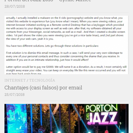
28/07/2018
INTERNET
/
TECNOLOGÍA
Chantajes (casi falsos) por email
25/07/2018