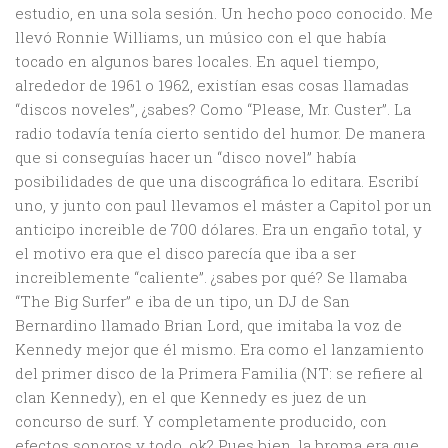
estudio, en una sola sesión. Un hecho poco conocido. Me
llevó Ronnie Williams, un músico con el que había
tocado en algunos bares locales. En aquel tiempo,
alrededor de 1961 o 1962, existían esas cosas llamadas
“discos noveles”, ¿sabes? Como “Please, Mr. Custer”. La
radio todavía tenía cierto sentido del humor. De manera
que si conseguías hacer un “disco novel” había
posibilidades de que una discográfica lo editara. Escribí
uno, y junto con paul llevamos el máster a Capitol por un
anticipo increible de 700 dólares. Era un engaño total, y
el motivo era que el disco parecía que iba a ser
increiblemente “caliente”. ¿sabes por qué? Se llamaba
“The Big Surfer” e iba de un tipo, un DJ de San
Bernardino llamado Brian Lord, que imitaba la voz de
Kennedy mejor que él mismo. Era como el lanzamiento
del primer disco de la Primera Familia (NT: se refiere al
clan Kennedy), en el que Kennedy es juez de un
concurso de surf. Y completamente producido, con
efectos sonoros y todo, ok? Pues bien, la broma era que