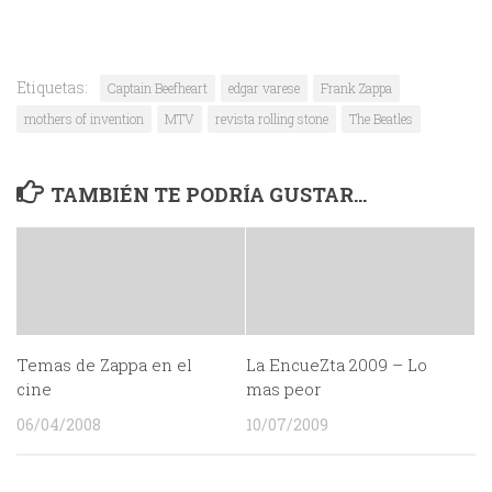
Etiquetas:
Captain Beefheart
edgar varese
Frank Zappa
mothers of invention
MTV
revista rolling stone
The Beatles
TAMBIÉN TE PODRÍA GUSTAR...
Temas de Zappa en el
La EncueZta 2009 – Lo
cine
mas peor
06/04/2008
10/07/2009