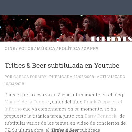
Saltar al contenido
CINE
/
FOTOS
/
MÚSICA
/
POLÍTICA
/
ZAPPA
Titties & Beer subtitulada en Youtube
POR
CARLOS FORMBY
· PUBLICADA
22/02/2008
· ACTUALIZADO
10/04/2018
Parece que la cosa va de Zappa ultimamente en el blog.
Manuel de la Fuente
, autor del libro
Frank Zappa en el
Infierno
que ya comentamos en su momento, se ha
propuesto la titánica tarea, junto con
Barry Pennock
, de
subtitular varios de los temas en video de conciertos de
FZ. Su última obra, el
Titties & Beer
publicada