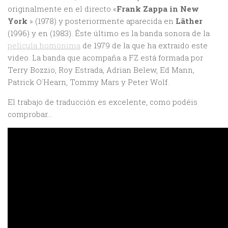
originalmente en el directo «
Frank Zappa in New
York
» (1978) y posteriormente aparecida en
Läther
(1996) y en (1983). Éste último es la banda sonora de la
película homónima
de 1979 de la que ha extraido este
video. La banda que acompaña a FZ está formada por
Terry Bozzio, Roy Estrada, Adrian Belew, Ed Mann,
Patrick O´Hearn, Tommy Mars y Peter Wolf.
El trabajo de traducción es excelente, como podéis
comprobar…