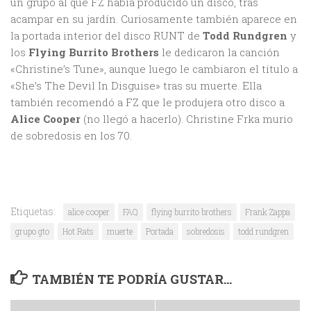
un grupo al que FZ habia producido un disco, tras
acampar en su jardín. Curiosamente también aparece en
la portada interior del disco RUNT de
Todd Rundgren
y
los
Flying Burrito Brothers
le dedicaron la canción
«Christine’s Tune», aunque luego le cambiaron el título a
«She’s The Devil In Disguise» tras su muerte. Ella
también recomendó a FZ que le produjera otro disco a
Alice Cooper
(no llegó a hacerlo). Christine Frka murio
de sobredosis en los 70.
Etiquetas:
alice cooper
FAQ
flying burrito brothers
Frank Zappa
grupo gto
Hot Rats
muerte
Portada
sobredosis
todd rundgren
TAMBIÉN TE PODRÍA GUSTAR...