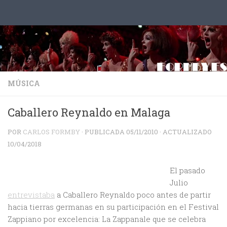
Saltar al contenido
MÚSICA
Caballero Reynaldo en Malaga
POR
CARLOS FORMBY
· PUBLICADA
05/11/2010
· ACTUALIZADO
10/04/2018
El pasado
Julio
entrevistaba
a Caballero Reynaldo poco antes de partir
hacia tierras germanas en su participación en el Festival
Zappiano por excelencia: La Zappanale que se celebra