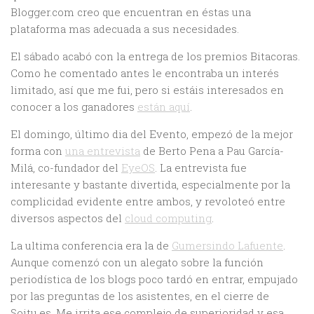
Blogger.com creo que encuentran en éstas una
plataforma mas adecuada a sus necesidades.
El sábado acabó con la entrega de los premios Bitacoras.
Como he comentado antes le encontraba un interés
limitado, así que me fui, pero si estáis interesados en
conocer a los ganadores
están aquí
.
El domingo, último dia del Evento, empezó de la mejor
forma con
una entrevista
de Berto Pena a Pau García-
Milá, co-fundador del
EyeOS
. La entrevista fue
interesante y bastante divertida, especialmente por la
complicidad evidente entre ambos, y revoloteó entre
diversos aspectos del
cloud computing
.
La ultima conferencia era la de
Gumersindo Lafuente
.
Aunque comenzó con un alegato sobre la función
periodística de los blogs poco tardó en entrar, empujado
por las preguntas de los asistentes, en el cierre de
Soitu.es. Me irrita ese complejo de superioridad y esa