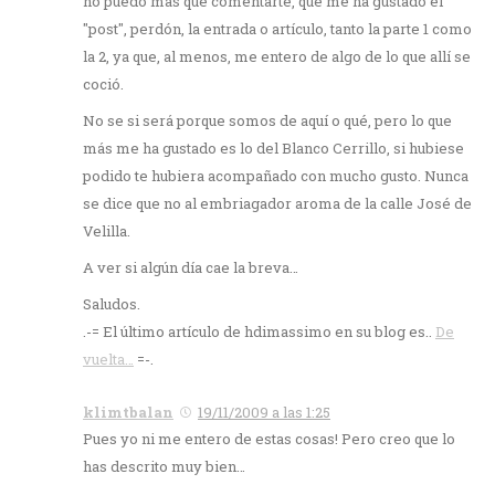
no puedo más que comentarte, que me ha gustado el
"post", perdón, la entrada o artículo, tanto la parte 1 como
la 2, ya que, al menos, me entero de algo de lo que allí se
coció.
No se si será porque somos de aquí o qué, pero lo que
más me ha gustado es lo del Blanco Cerrillo, si hubiese
podido te hubiera acompañado con mucho gusto. Nunca
se dice que no al embriagador aroma de la calle José de
Velilla.
A ver si algún día cae la breva…
Saludos.
.-= El último artículo de hdimassimo en su blog es..
De
vuelta…
=-.
klimtbalan
19/11/2009 a las 1:25
Pues yo ni me entero de estas cosas! Pero creo que lo
has descrito muy bien…