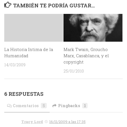
TAMBIÉN TE PODRÍA GUSTAR...
La Historia Intima de la
Mark Twain, Groucho
Humanidad
Marx, Casablanca, y el
copyright
14/03/2009
25/01/2010
6 RESPUESTAS
Comentarios
5
Pingbacks
1
Tracy Lord
16/11/2009 a las 17:35