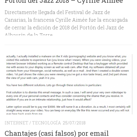
s
Portón del Jazz 2018 – Cyrille Aimée
A
P
Directamente llegada del Festival de Jazz de
Canarias, la francesa Cyrille Aimée fue la encargada
S
de cerrar la edición de 2018 del Portón del Jazz de
n
Alhaurín de la Torre
s
h
h
d
i
INTERNET
/
TECNOLOGÍA
25/07/2018
Chantajes (casi falsos) por email