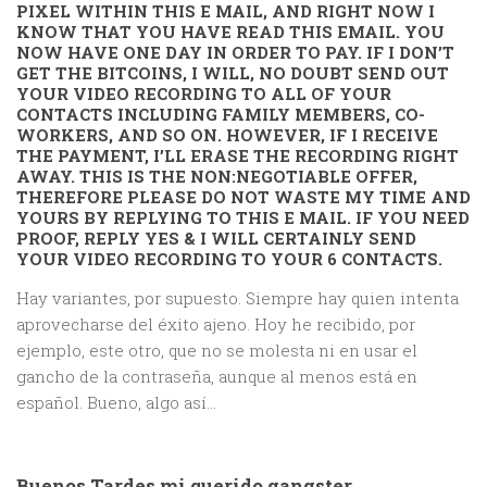
PIXEL WITHIN THIS E MAIL, AND RIGHT NOW I
KNOW THAT YOU HAVE READ THIS EMAIL. YOU
NOW HAVE ONE DAY IN ORDER TO PAY. IF I DON’T
GET THE BITCOINS, I WILL, NO DOUBT SEND OUT
YOUR VIDEO RECORDING TO ALL OF YOUR
CONTACTS INCLUDING FAMILY MEMBERS, CO-
WORKERS, AND SO ON. HOWEVER, IF I RECEIVE
THE PAYMENT, I’LL ERASE THE RECORDING RIGHT
AWAY. THIS IS THE NON:NEGOTIABLE OFFER,
THEREFORE PLEASE DO NOT WASTE MY TIME AND
YOURS BY REPLYING TO THIS E MAIL. IF YOU NEED
PROOF, REPLY YES & I WILL CERTAINLY SEND
YOUR VIDEO RECORDING TO YOUR 6 CONTACTS.
Hay variantes, por supuesto. Siempre hay quien intenta
aprovecharse del éxito ajeno. Hoy he recibido, por
ejemplo, este otro, que no se molesta ni en usar el
gancho de la contraseña, aunque al menos está en
español. Bueno, algo así…
Buenos Tardes mi querido gangster.