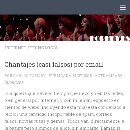
Saltar al contenido
INTERNET
/
TECNOLOGÍA
Chantajes (casi falsos) por email
POR
CARLOS FORMBY
· PUBLICADA
25/07/2018
· ACTUALIZADO
18/09/2018
Cualquiera que lleve el tiempo que llevo yo en las redes,
o en general por internet, y con mi email expuesto en
cientos de webs (incluyendo ésta mía) está condenado a
recibir una cantidad insoportable de spam, correos
falsos, novias rusas y demás. Todos van, directamente, a
la basura pero algunos de ellos, sin embargo, llaman la