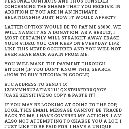
PERSONAL CONTACTS AND THUS CONSIDER
CONCERNING THE SHAME THAT YOU RECEIVE. IN
ADDITION IF YOU ARE IN AN INTIMATE
RELATIONSHIP, JUST HOW IT WOULD AFFECT?
LATTER OPTION WOULD BE TO PAY ME $3000. WE
WILL NAME IT AS A DONATION. AS A RESULT, I
MOST CERTAINLY WILL STRAIGHT AWAY ERASE
YOUR VIDEO. YOU CAN KEEP ON EVERYDAY LIFE
LIKE THIS NEVER OCCURRED AND YOU WILL NOT
EVER HEAR BACK AGAIN FROM ME.
YOU WILL MAKE THE PAYMENT THROUGH
BITCOIN (IF YOU DON’T KNOW THIS, SEARCH
«HOW TO BUY BITCOIN» IN GOOGLE).
BTC ADDRESS TO SEND TO:
12J5YMN3U2AFIAK1111QX8T5I6FDDXQYGY
[CASE SENSITIVE SO COPY & PASTE IT]
IF YOU MAY BE LOOKING AT GOING TO THE COP,
LOOK, THIS EMAIL MESSAGE CANNOT BE TRACED
BACK TO ME. I HAVE COVERED MY ACTIONS. I AM
ALSO NOT ATTEMPTING TO CHARGE YOU A LOT, I
JUST LIKE TO BE PAID FOR. I HAVE A UNIQUE