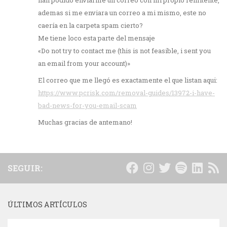
han podido enviarme un correo con mi propio remitente,
ademas si me enviara un correo a mi mismo, este no
caería en la carpeta spam cierto?
Me tiene loco esta parte del mensaje
«Do not try to contact me (this is not feasible, i sent you
an email from your account)»
El correo que me llegó es exactamente el que listan aqui:
https://www.pcrisk.com/removal-guides/13972-i-have-
bad-news-for-you-email-scam
Muchas gracias de antemano!
SEGUIR:
ÚLTIMOS ARTÍCULOS