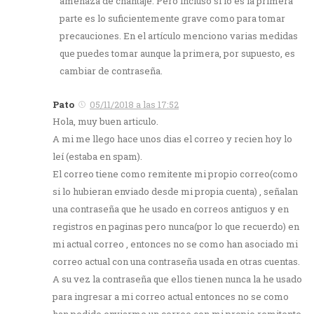
amenaza de chantaje. Pero incluso si lo es la primera
parte es lo suficientemente grave como para tomar
precauciones. En el artículo menciono varias medidas
que puedes tomar aunque la primera, por supuesto, es
cambiar de contraseña.
Pato
05/11/2018 a las 17:52
Hola, muy buen articulo.
A mi me llego hace unos dias el correo y recien hoy lo
leí (estaba en spam).
El correo tiene como remitente mi propio correo(como
si lo hubieran enviado desde mi propia cuenta) , señalan
una contraseña que he usado en correos antiguos y en
registros en paginas pero nunca(por lo que recuerdo) en
mi actual correo , entonces no se como han asociado mi
correo actual con una contraseña usada en otras cuentas.
A su vez la contraseña que ellos tienen nunca la he usado
para ingresar a mi correo actual entonces no se como