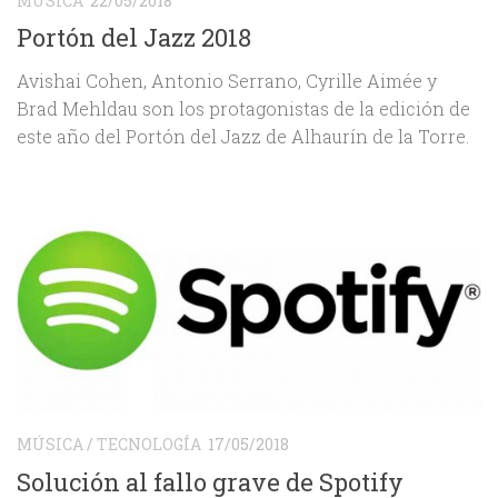
MÚSICA
22/05/2018
Portón del Jazz 2018
Avishai Cohen, Antonio Serrano, Cyrille Aimée y
Brad Mehldau son los protagonistas de la edición de
este año del Portón del Jazz de Alhaurín de la Torre.
MÚSICA
/
TECNOLOGÍA
17/05/2018
Solución al fallo grave de Spotify