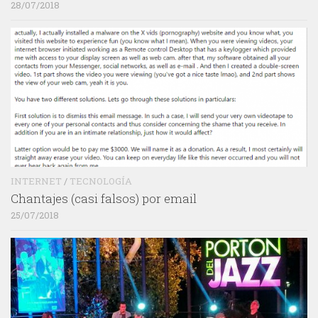
28/07/2018
INTERNET
/
TECNOLOGÍA
Chantajes (casi falsos) por email
25/07/2018