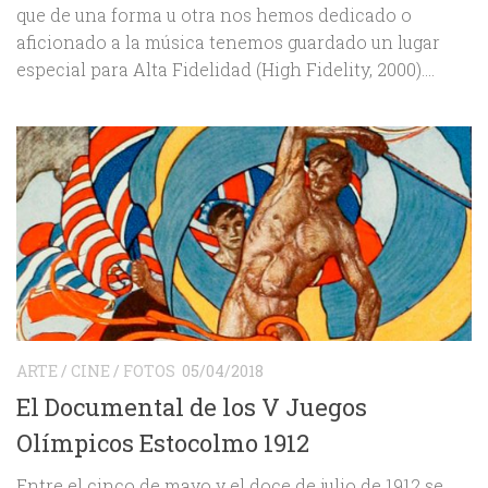
que de una forma u otra nos hemos dedicado o
aficionado a la música tenemos guardado un lugar
especial para Alta Fidelidad (High Fidelity, 2000)....
ARTE
/
CINE
/
FOTOS
05/04/2018
El Documental de los V Juegos
Olímpicos Estocolmo 1912
Entre el cinco de mayo y el doce de julio de 1912 se