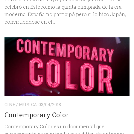
celebró en Estocolmo la quinta olimpiada de la era
moderna. España no participó pero si lo hizo Japón,
convirtiéndose en el...
CINE
/
MÚSICA
03/04/2018
Contemporary Color
Contemporary Color es un documental que
curiosamente es muy fácil y muy difícil de entender