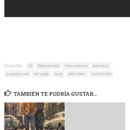
Etiquetas:
3d
blake edwards
Henry Mancini
ken harris
la pantera rosa
lew grade
oscar
peter sellers
united artists
TAMBIÉN TE PODRÍA GUSTAR...