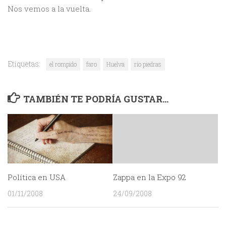
Nos vemos a la vuelta.
Etiquetas:
el rompido
faro
Huelva
río piedras
TAMBIÉN TE PODRÍA GUSTAR...
Política en USA
Zappa en la Expo 92
01/11/2008
24/09/2008