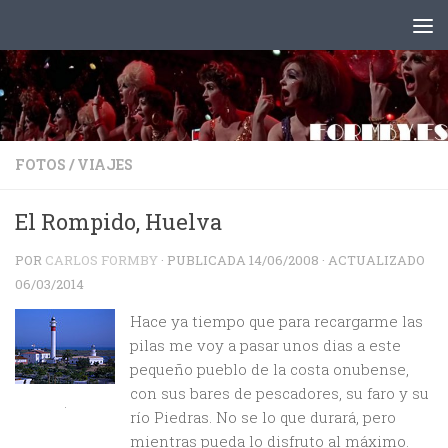
Saltar al contenido
FOTOS
/
VIAJES
El Rompido, Huelva
POR
CARLOS FORMBY
· PUBLICADA
14/06/2008
· ACTUALIZADO
06/03/2014
Hace ya tiempo que para recargarme las
pilas me voy a pasar unos dias a este
pequeño pueblo de la costa onubense,
con sus bares de pescadores, su faro y su
.
río Piedras. No se lo que durará, pero
mientras pueda lo disfruto al máximo.