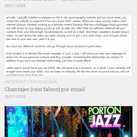
28/07/2018
INTERNET
/
TECNOLOGÍA
Chantajes (casi falsos) por email
25/07/2018