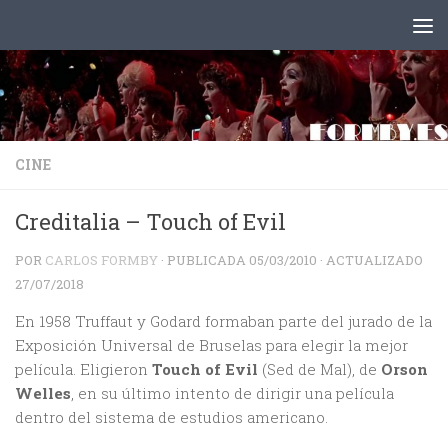
Saltar al contenido
CINE
Creditalia – Touch of Evil
POR
CARLOS FORMBY
· PUBLICADA
05/03/2010
· ACTUALIZADO
27/07/2018
En 1958 Truffaut y Godard formaban parte del jurado de la
Exposición Universal de Bruselas para elegir la mejor
película. Eligieron
Touch of Evil
(Sed de Mal), de
Orson
Welles
, en su último intento de dirigir una película
dentro del sistema de estudios americano.