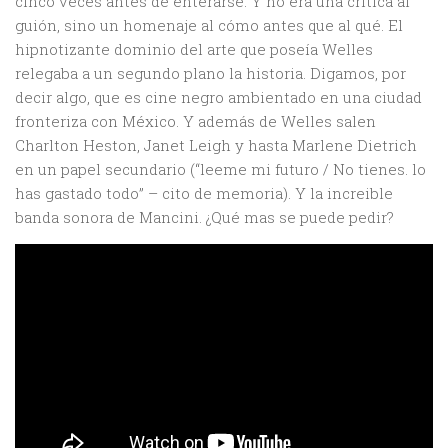
cinco veces antes de enterarse. Y no era una crítica al
guión, sino un homenaje al cómo antes que al qué. El
hipnotizante dominio del arte que poseía Welles
relegaba a un segundo plano la historia. Digamos, por
decir algo, que es cine negro ambientado en una ciudad
fronteriza con México. Y además de Welles salen
Charlton Heston, Janet Leigh y hasta Marlene Dietrich
en un papel secundario (“leeme mi futuro / No tienes. lo
has gastado todo” – cito de memoria). Y la increible
banda sonora de Mancini. ¿Qué mas se puede pedir?