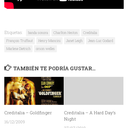
Etiquetas:
banda sonora
Charlton Heston
Creditalia
François Truffaut
Henry Mancini
Janet Leigh
Jean-Luc Godard
Marlene Dietrich
orson welles
TAMBIÉN TE PODRÍA GUSTAR...
Creditalia – Goldfinger
Creditalia – A Hard Day’s
Night
16/12/2009