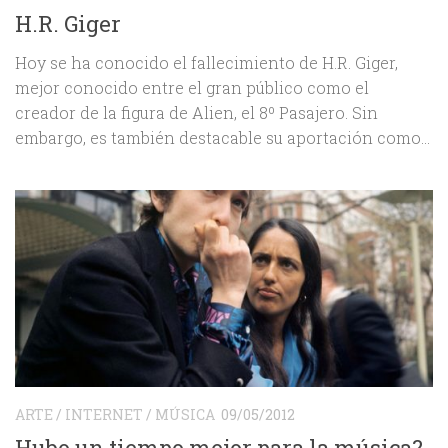
H.R. Giger
Hoy se ha conocido el fallecimiento de H.R. Giger,
mejor conocido entre el gran público como el
creador de la figura de Alien, el 8º Pasajero. Sin
embargo, es también destacable su aportación como...
ARTE
/
INTERNET
/
MÚSICA
09/05/2012
Hubo un tiempo mejor para la música?