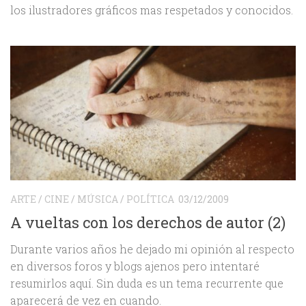
los ilustradores gráficos mas respetados y conocidos.
ARTE
/
CINE
/
MÚSICA
/
POLÍTICA
03/12/2009
A vueltas con los derechos de autor (2)
Durante varios años he dejado mi opinión al respecto
en diversos foros y blogs ajenos pero intentaré
resumirlos aquí. Sin duda es un tema recurrente que
aparecerá de vez en cuando.