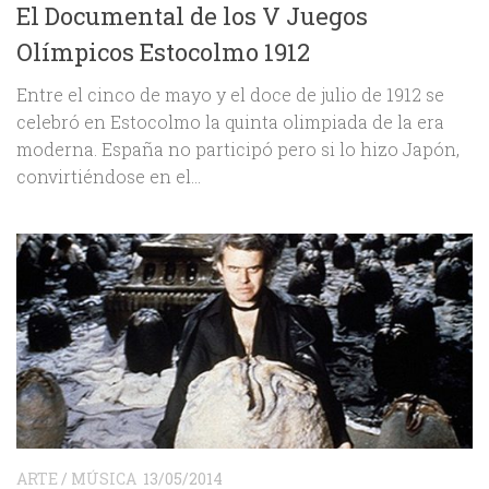
El Documental de los V Juegos
Olímpicos Estocolmo 1912
Entre el cinco de mayo y el doce de julio de 1912 se
celebró en Estocolmo la quinta olimpiada de la era
moderna. España no participó pero si lo hizo Japón,
convirtiéndose en el...
ARTE
/
MÚSICA
13/05/2014