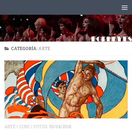
Saltar al contenido
CATEGORÍA:
ARTE
ARTE
/
CINE
/
FOTOS
05/04/2018