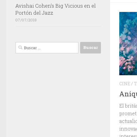
Avishai Cohen’s Big Vicious en el
Portón del Jazz
07/07/2018
Buscar:
CINE
/
T
Aniqu
El brit
promet
actualid
innovad
interesa