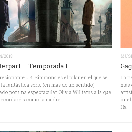
4/2018
MÚS
erpart – Temporada 1
Gag
esionante J.K. Simmons es el pilar en el que se
La n
sta fantástica serie (en mas de un sentido)
más 
do por una espectacular Olivia Williams a la que
artis
recordaréis como la madre...
intel
Ha...