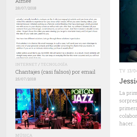
Aimée
28/07/2018
INTERNET
/
TECNOLOGÍA
TV
13/0
Chantajes (casi falsos) por email
25/07/2018
Jessi
La prim
sorpres
primera
colabor
hacer...
MÚSICA