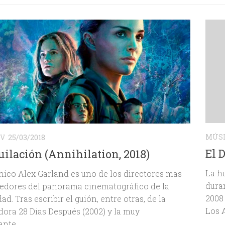
MÚS
V
25/03/2018
El 
ilación (Annihilation, 2018)
La h
ánico Alex Garland es uno de los directores mas
dura
edores del panorama cinematográfico de la
2008
ad. Tras escribir el guión, entre otras, de la
Los A
ora 28 Dias Después (2002) y la muy
nte...