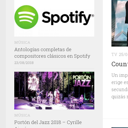
MÚSICA
Antologías completas de
TV
25/0
compositores clásicos en Spotify
Count
23/08/2018
Un impr
erige e
secunda
quizás 
MÚSICA
Portón del Jazz 2018 – Cyrille