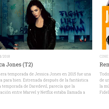
4/2018
CINE
ca Jones (T2)
Rem
era temporada de Jessica Jones en 2015 fue una
Todo
a para bien. Estrenada después de la fantástica
de u
 temporada de Daredevil, parecía que la
la m
ación entre Marvel y Netflix estaba llamada a
Fidel