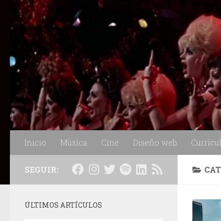
Saltar al contenido
Inicio
Música
Cine
Diseño web
Currícu
SEGUIR:
CAT
ÚLTIMOS ARTÍCULOS