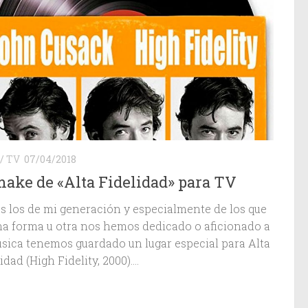
/
TV
07/04/2018
ake de «Alta Fidelidad» para TV
s los de mi generación y especialmente de los que
na forma u otra nos hemos dedicado o aficionado a
úsica tenemos guardado un lugar especial para Alta
idad (High Fidelity, 2000)....